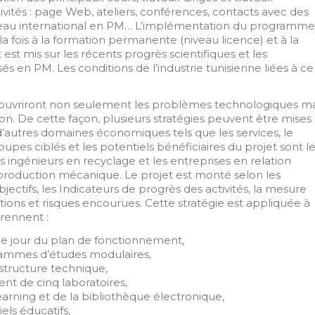
ctivités : page Web, ateliers, conférences, contacts avec des
éseau international en PM… L’implémentation du programme
la fois à la formation permanente (niveau licence) et à la
est mis sur les récents progrès scientifiques et les
s en PM. Les conditions de l’industrie tunisienne liées à ce
uvriront non seulement les problèmes technologiques ma
on. De cette façon, plusieurs stratégies peuvent être mises
autres domaines économiques tels que les services, le
roupes ciblés et les potentiels bénéficiaires du projet sont l
es ingénieurs en recyclage et les entreprises en relation
production mécanique. Le projet est monté selon les
bjectifs, les Indicateurs de progrès des activités, la mesure
ntions et risques encourues. Cette stratégie est appliquée à
prennent :
 le jour du plan de fonctionnement,
rammes d’études modulaires,
astructure technique,
nt de cinq laboratoires,
arning et de la bibliothèque électronique,
els éducatifs,