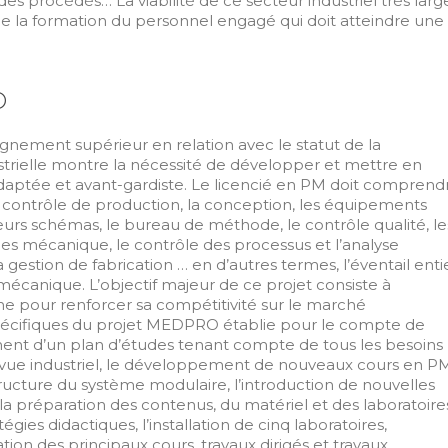
 des procédés… La viabilité de ce secteur industriel très larg
 de la formation du personnel engagé qui doit atteindre une
O
eignement supérieur en relation avec le statut de la
rielle montre la nécessité de développer et mettre en
daptée et avant-gardiste. Le licencié en PM doit comprend
le contrôle de production, la conception, les équipements
t leurs schémas, le bureau de méthode, le contrôle qualité, le
mes mécanique, le contrôle des processus et l’analyse
la gestion de fabrication … en d’autres termes, l’éventail enti
mécanique. L’objectif majeur de ce projet consiste à
ienne pour renforcer sa compétitivité sur le marché
 spécifiques du projet MEDPRO établie pour le compte de
ment d’un plan d’études tenant compte de tous les besoins
de vue industriel, le développement de nouveaux cours en P
structure du système modulaire, l’introduction de nouvelles
 préparation des contenus, du matériel et des laboratoire
égies didactiques, l’installation de cinq laboratoires,
tion des principaux cours, travaux dirigés et travaux