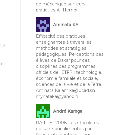
de mécanique sur leurs
pratiques Ali Hemdi
Aminata KA
Efficacité des pratiques
enseignantes à travers les
is
méthodes et stratégies
pédagogiques. Perceptions des
élèves de Dakar pour des
es
disciplines des programmes
officiels de l’ETFP : technologie,
économie familiale et sociale,
sciences de la vie et de la Terre.
Aminata Ka amika@ucad.sn
mynataka@yahoo.fr
André Kamga
RAIFFET 2008 Feux tricolores
de carrefour alimentés par
l’électricité photovoltaïque