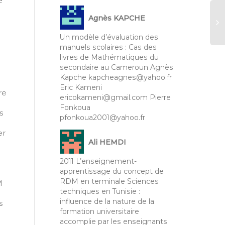
e
Agnès KAPCHE
Un modèle d’évaluation des
manuels scolaires : Cas des
RA
livres de Mathématiques du
20
secondaire au Cameroun Agnès
Ou
Kapche kapcheagnes@yahoo.fr
du
Eric Kameni
in
re
ericokameni@gmail.com Pierre
et
Fonkoua
po
s
pfonkoua2001@yahoo.fr
pu
ét
er
l’
Ali HEMDI
tu
Ad
2011 L’enseignement-
Taz
apprentissage du concept de
Be
RDM en terminale Sciences
M
Al
techniques en Tunisie :
influence de la nature de la
s
formation universitaire
accomplie par les enseignants