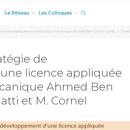
Le Réseau
Les Colloques
icence appliquée en production mécanique Ahmed Ben Cheikh Larbi, S. Chatti
atégie de
une licence appliquée
écanique Ahmed Ben
atti et M. Cornel