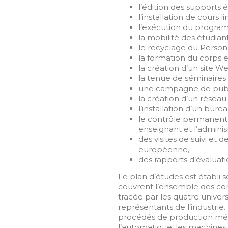
l’édition des supports é
l’installation de cours 
l’exécution du progra
la mobilité des étudian
le recyclage du Person
la formation du corps e
la création d’un site W
la tenue de séminaires 
une campagne de publi
la création d’un réseau
l’installation d’un bure
le contrôle permanent p
enseignant et l’administ
des visites de suivi et
européenne,
des rapports d’évaluati
Le plan d’études est établi
couvrent l’ensemble des co
tracée par les quatre univer
représentants de l’industrie
procédés de production méca
l’automatique, les machine