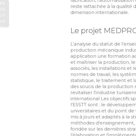
fabrication, l’automatisation
Les
reste rattachée à la qualité
ts
dimension internationale.
on
rs
ace
Le projet MEDPR
le
 :
L’analyse du statut de l’ens
le
production mécanique indust
 ?
application une formation a
ain
et maîtriser la production, 
 &
associés, les installations e
rd
normes de travail, les systè
la
statistique, le traitement et 
des soucis de la production 
revitaliser l’industrie tunis
international Les objectifs
l’ESSTT sont : le développe
universitaires et du point 
mis à jours et adaptés à la 
méthodes d’enseignement, la
fondée sur les dernières strat
l’élaboration et l’implémenta