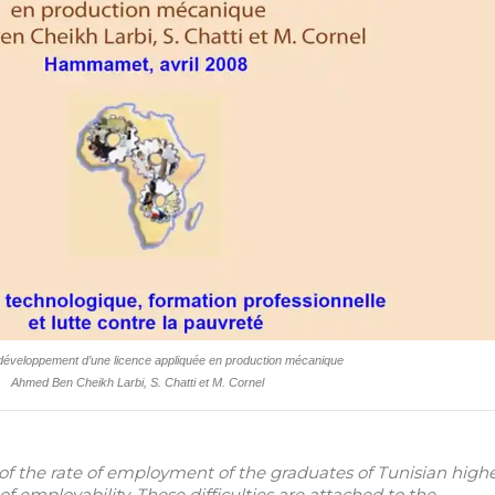
 développement d’une licence appliquée en production mécanique
Ahmed Ben Cheikh Larbi, S. Chatti et M. Cornel
 of the rate of employment of the graduates of Tunisian high
 of employability. These difficulties are attached to the