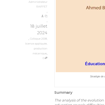
Administrateur
RAIFFET
,
,
18 juillet
2024
,
Colloque 2008
,
licence appliquée
,
production
,
mécanique
0
Stratégie de
Summary
The analysis of the evolution
education reveals difficulties