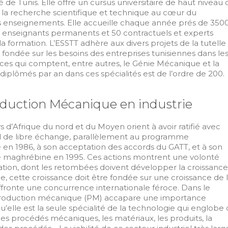
té de Tunis. Elle offre un cursus universitaire de haut niveau 
la recherche scientifique et technique au cœur du
s enseignements. Elle accueille chaque année prés de 350
 enseignants permanents et 50 contractuels et experts
a formation. L’ESSTT adhère aux divers projets de la tutelle
ndée sur les besoins des entreprises tunisiennes dans le
ces qui comptent, entre autres, le Génie Mécanique et la
iplômés par an dans ces spécialités est de l’ordre de 200.
roduction Mécanique en industrie
s d’Afrique du nord et du Moyen orient à avoir ratifié avec
d de libre échange, parallèlement au programme
é en 1986, à son acceptation des accords du GATT, et à son
e maghrébine en 1995. Ces actions montrent une volonté
sation, dont les retombées doivent développer la croissance
, cette croissance doit être fondée sur une croissance de 
affronte une concurrence internationale féroce. Dans le
production mécanique (PM) accapare une importance
u’elle est la seule spécialité de la technologie qui englobe
les procédés mécaniques, les matériaux, les produits, la