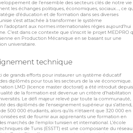
veloppement de l’ensemble des secteurs clés de notre vie
hent les échanges politiques, économiques, sociaux…, ce qu
ratégie d’éducation et de formation dans ses diverses
Tunisie s’est attachée à transformer le système
 l’adoptant aux normes internationales régies aujourd’hui
e. C’est dans ce contexte que s’inscrit le projet MEDPRO q
tunisienne en Production Mécanique en se basant sur une
on universitaire.
seignement technique
ti de grands efforts pour instaurer un système éducatif
r des diplômés pour tous les secteurs de la vie économique.
tion LMD (licence master doctorat) a été introduit depuis
ualité de la formation est devenue un critère d’habilitation
niversités. Le défi majeur relevé par toute la communauté,
lité des diplômés de l’enseignement supérieur qui s’attend,
és de 500 000 étudiants, alors qu’ils n’étaient que 320 000 en
conisées est de fournir aux apprenants une formation en
s marchés de l’emploi tunisien et international. L’école
techniques de Tunis (ESSTT) est une composante du réseau