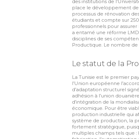
des institutions de l’Universi
place le développement de 
processus de rénovation de
étudiants et compte sur 250
professionnels pour assurer l
a entamé une réforme LMD fo
disciplines de ses compéten
Productique. Le nombre de d
Le statut de la P
La Tunisie est le premier pay
l’Union européenne l’accor
d’adaptation structurel sign
adhésion à l’union douanièr
d’intégration de la mondiali
économique. Pour être viable
production industrielle qui 
système de production, la 
fortement stratégique, puisq
multiples champs tels que : 