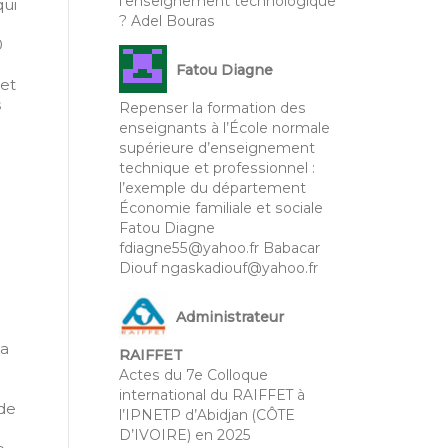
l’enseignement technologique
qui
? Adel Bouras
0
Fatou Diagne
 et
s
Repenser la formation des
enseignants à l’École normale
supérieure d’enseignement
technique et professionnel :
l’exemple du département
Économie familiale et sociale
Fatou Diagne
fdiagne55@yahoo.fr Babacar
Diouf ngaskadiouf@yahoo.fr
Administrateur
la
RAIFFET
Actes du 7e Colloque
international du RAIFFET à
 de
l’IPNETP d’Abidjan (CÔTE
D’IVOIRE) en 2025