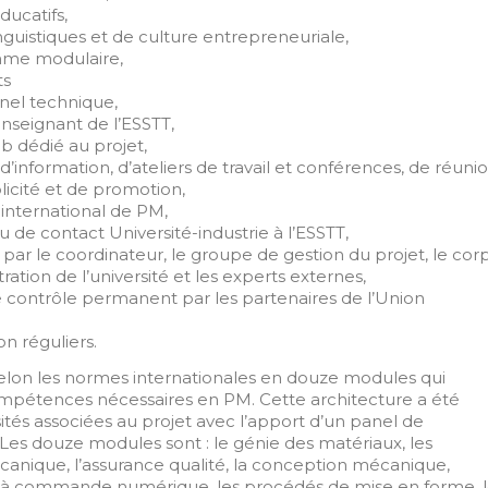
ducatifs,
linguistiques et de culture entrepreneuriale,
mme modulaire,
ts
nel technique,
nseignant de l’ESSTT,
eb dédié au projet,
d’information, d’ateliers de travail et conférences, de réuni
cité et de promotion,
 international de PM,
au de contact Université-industrie à l’ESSTT,
ar le coordinateur, le groupe de gestion du projet, le cor
ration de l’université et les experts externes,
 de contrôle permanent par les partenaires de l’Union
on réguliers.
 selon les normes internationales en douze modules qui
mpétences nécessaires en PM. Cette architecture a été
sités associées au projet avec l’apport d’un panel de
. Les douze modules sont : le génie des matériaux, les
nique, l’assurance qualité, la conception mécanique,
s à commande numérique, les procédés de mise en forme, l