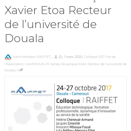
Xavier Etoa Recteur
de l’université de
Douala
,
,
,
Administrateur RAIFFET
1 mars 2020
Colloque 2017
,
Vie de
l'Association
,
CAMEROUN
,
Pr James Mouangue Kobil
,
Recteur de l’université de
,
Douala
0