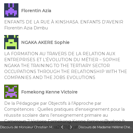
Florentin Azia
ENFANTS DE LA RUE À KINSHASA. ENFANTS D’AVENIR
Florentin Azia Dimbu
NGAKA AKERE Sophie
LA FORMATION AU TRAVERS DE LA RELATION AUX
ENTREPRISES ET L’ÉVOLUTION DU MÉTIER – SOPHIE
NGAKA THE TRAINING TO THE TERTIARY SECTOR
OCCUPATIONS THROUGH THE RELATIONSHIP WITH THE
COMPANIES AND THE JOBS EVOLUTIONS
Fomekong Kenne Victoire
De la Pédagogie par Objectifs à l’Approche par
Compétences : Quelles pratiques d’enseignement pour la
réussite scolaire dans l’enseignement primaire au
Cameroun ? Victoire Fomekong Kenne fomevic@yahoo.fr
Pierre Fonkoua Pfonkoua2001@yahoo.fr
Discours de Monsieur Christian Mouity représentant du président du RAIFFET Monsieur Jean Sylvain Bekale Nze de Libreville
Discours de Madame Hélène Cheneval-Armand présidente du comité scientifique du RAIFFET