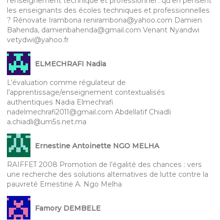
l’enseignement technique et professionnel : qu’en pensent
les enseignants des écoles techniques et professionnelles
? Rénovate Irambona renirambona@yahoo.com Damien
Bahenda, damienbahenda@gmail.com Venant Nyandwi
vetydwi@yahoo.fr
ELMECHRAFI Nadia
L’évaluation comme régulateur de
l’apprentissage/enseignement contextualisés
authentiques Nadia Elmechrafi
nadelmechrafi2011@gmail.com Abdellatif Chiadli
a.chiadli@um5s.net.ma
Ernestine Antoinette NGO MELHA
RAIFFET 2008 Promotion de l’égalité des chances : vers
une recherche des solutions alternatives de lutte contre la
pauvreté Ernestine A. Ngo Melha
Famory DEMBELE