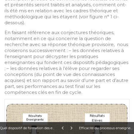
et présentés seront traités et analysés, comment ont-
ils été mis en relation avec les cadres théorique et
méthodologique qui les étayent (voir figure n° 1 ci-
dessous).
En faisant référence aux conjectures théoriques,
notamment en ce qui concerne la question de
recherche avec sa réponse théorique provisoire, nous
croiserons successivement : – les données relatives à
l’enseignant pour décrypter les pratiques
enseignantes qui fondent ces dispositifs pédagogiques
; – les données relatives à l’élève pour regarder ses
conceptions (du point de vue des connaissances
acquises) et son rapport au savoir d’une part et d’autre
part, ses performances au test final sur les
compétences clés en fin de cycle.
Quel dispositif de formation des enseignants à la pratique de la classe inversée ? Cas des enseignants d’histoire-géographie et éducation à la citoyenneté de l’ouest-cameroun Bernard Dadié Masse bdamache2008@yahoo.fr
Efficacité du processus enseignement-apprentissage de connaissances scientifiques et technologiques « complexes » Yakhoub Ndiaye yakhoub.ndiaye@etu.univ-amu.fr Jean-François Hérold, jean-francois.herold@univ-amu.fr Patrice Laisney, patrice.laisney@univ-amu.fr