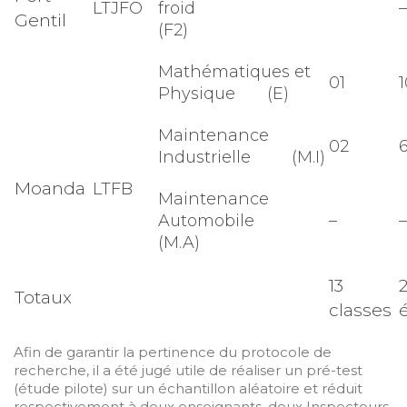
LTJFO
froid
–
Gentil
(F2)
Mathématiques et
01
1
Physique (E)
Maintenance
02
Industrielle (M.I)
Moanda
LTFB
Maintenance
Automobile
–
–
(M.A)
13
Totaux
classes
Afin de garantir la pertinence du protocole de
recherche, il a été jugé utile de réaliser un pré-test
(étude pilote) sur un échantillon aléatoire et réduit
respectivement à deux enseignants, deux Inspecteurs