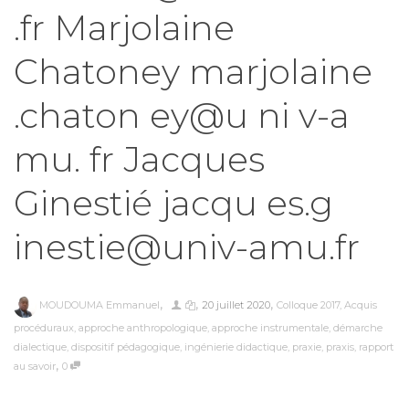
.fr Marjolaine
Chatoney marjolaine
.chaton ey@u ni v-a
mu. fr Jacques
Ginestié jacqu es.g
inestie@univ-amu.fr
,
,
,
MOUDOUMA Emmanuel
20 juillet 2020
Colloque 2017
,
Acquis
procéduraux
,
approche anthropologique
,
approche instrumentale
,
démarche
dialectique
,
dispositif pédagogique
,
ingénierie didactique
,
praxie
,
praxis
,
rapport
,
au savoir
0