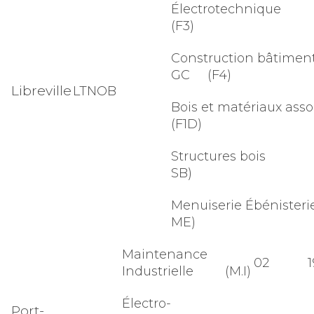
Électrotechn
(F3)
Construction bâtiment
GC (F4)
Libreville
LTNOB
Bois et matériaux as
(F1D)
Structures bois 
SB)
Menuiserie Ébéniste
ME)
Maintenance
02
1
Industrielle (M.I)
Électro-
Port-